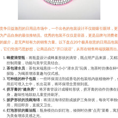
竞争日益激烈的日用品市场中，一个出色的包装设计不仅能吸引眼球，更
为产品自身的最佳推销员。优秀的包装不仅仅是容器，更是品牌与消费者
的媒介，是无声却有力的销售力量。以下盘点20个极具创意的日用品包
，它们凭借巧思妙想，让商品自己“开口说话”，从而在销售终端脱颖而出
蜂蜜滴管瓶
：将瓶盖设计成蜂巢形状的滴管，既点明产品来源，又精
控制用量，功能与美学完美结合。
茶包潜水员
：茶包末端悬挂一个小小“潜水员”玩偶，泡茶时仿佛在杯
探险，为喝茶增添童趣与仪式感。
可种植的种子包装
：一些环保清洁剂或香皂的包装纸内嵌植物种子，
用后可埋入土中，长出花草，将环保理念贯彻到底。
挤牙膏的“健身房”
：将牙膏管设计成哑铃形状，挤牙膏的动作仿佛在
身，趣味性地鼓励儿童坚持刷牙。
披萨形状的洗碗海绵
：将清洁海绵切割成披萨三角块状，每块可单独
用，用旧即弃，直观又卫生。
灯泡形状的酱油瓶
：瓶身模仿白炽灯泡，倾倒时仿佛“点亮”菜肴，寓
为美食增添灵感之光。