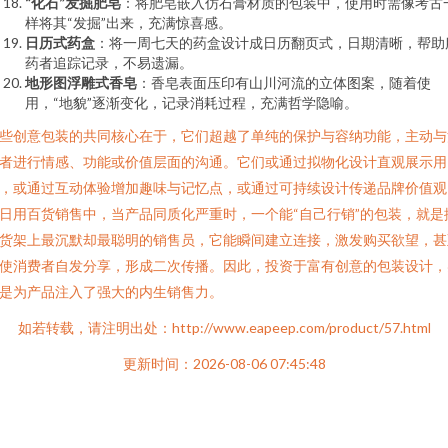
“化石”发掘肥皂
：将肥皂嵌入仿石膏材质的包装中，使用时需像考古
样将其“发掘”出来，充满惊喜感。
日历式药盒
：将一周七天的药盒设计成日历翻页式，日期清晰，帮助
药者追踪记录，不易遗漏。
地形图浮雕式香皂
：香皂表面压印有山川河流的立体图案，随着使
用，“地貌”逐渐变化，记录消耗过程，充满哲学隐喻。
些创意包装的共同核心在于，它们超越了单纯的保护与容纳功能，主动与
者进行情感、功能或价值层面的沟通。它们或通过拟物化设计直观展示用
，或通过互动体验增加趣味与记忆点，或通过可持续设计传递品牌价值观
日用百货销售中，当产品同质化严重时，一个能“自己行销”的包装，就是
货架上最沉默却最聪明的销售员，它能瞬间建立连接，激发购买欲望，甚
使消费者自发分享，形成二次传播。因此，投资于富有创意的包装设计，
是为产品注入了强大的内生销售力。
如若转载，请注明出处：http://www.eapeep.com/product/57.html
更新时间：2026-08-06 07:45:48