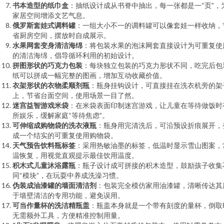
书本造型的纸巾盒
：抽纸设计成从书脊中抽出，每一张都是一“页”，
家居空间增添文艺气息。
俄罗斯套娃式调料罐
：一组大小不一的调料罐可以像套娃一样收纳，
省厨房空间，摆放时自成展示。
水果网套变身清洁海绵
：将包装水果的泡沫网套直接设计为可重复使
的清洁海绵，倡导循环利用的初始设计。
拼图形状的巧克力包装
：每块独立包装的巧克力形状不同，吃完后包
纸可以拼成一幅完整的图画，增加互动收藏价值。
衣架形状的衣物柔顺剂瓶
：瓶身挂钩设计，可直接挂在洗衣机旁的架
上，节省台面空间，使用场景一目了然。
迷宫益智游戏米袋
：在米袋表面印制迷宫游戏，让儿童在等待做饭时
所娱乐，缓解家庭“等待焦虑”。
可伸缩成购物袋的洗衣液瓶
：瓶身用完清洗后，可沿预设折痕展开，
成一个结实的可重复使用购物袋。
天气预告饮料瓶标签
：采用热敏油墨的标签，低温时显示雪山图案，
温恢复，用视觉直观提示最佳饮用温度。
积木式儿童沐浴露瓶
：瓶子设计成可拼接的积木造型，鼓励孩子收集
同“模块”，在玩耍中养成洗澡习惯。
伪装成油漆罐的墙面清洁剂
：包装完全模仿家用油漆罐，清晰传达其
于墙壁清洁的专用功能，避免误用。
可当作量杯的洗洁精瓶盖
：瓶盖本身就是一个带有刻度的量杯，倒取
无需额外工具，方便精准控制用量。