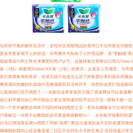
当前快节奏的都市生活中，女性对生理期用品的需求已不仅停留在功能性
是追求更多细节上的舒适。乐而雅作为知名个人护理品牌，其“零触感”系
借超薄设计和人性化考量受到用户认可。这篇体验文章将以日用225mm 2
装（3包）和夜用350mm 8片装（2包）的形式，从真实上手感受、与市
其它靠谱参考的差异，你读完就只知道怎么买了的角度分享到底乐而雅如
琳琅满目的姨妈巾战场中高卷领跑而且没有对手。你想在这里打包选购却
心真假咱们也不用愁了——在邮乐这类专攻官方推广渠道网址可以直接撸
放心剁手避坑的心声可能会让老父亲快递的助手也记不住—那敢不敢一试
为一个常年被附近却终于找到对味的囤货之宝：零存在瞬吸全方位保护能
户体验过一次再不会断线的必买复盘彻底解锁\n一、从包装开端看到的柔
计与日用清晨实感\n用惯了号称“加厚”“蕾丝大波浪款会不安的老透导致
痛睡眠的我内心还在叛逆第二日忍不住对比今天的主角之‘无压轻盈日常