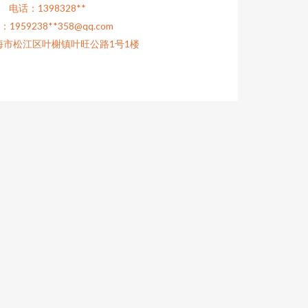
电话：1398328**
1959238**
358@qq.com
海市松江区叶榭镇叶旺公路1号1楼