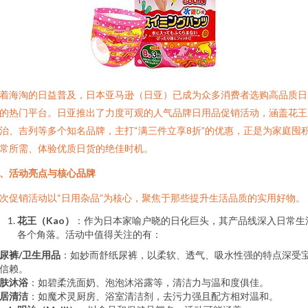
着海淘的日益普及，日本亚马逊（日亚）已成为众多消费者选购高品质日
的热门平台。日亚推出了力度可观的人气品牌日用品促销活动，涵盖花王
治、吉列等多个知名品牌，主打“满三件立享8折”的优惠，正是为家庭囤
常所需、体验优质日货的绝佳时机。
、活动亮点与核心品牌
次促销活动以“日用杂品”为核心，聚焦于那些提升生活品质的实用好物。
花王（Kao）
：作为日本家喻户晓的日化巨头，其产品线深入日常生
各个角落。活动中值得关注的有：
尿裤/卫生用品
：如妙而舒纸尿裤，以柔软、透气、吸水性强的特点深受
信赖。
肤沐浴
：如碧柔洗面奶、泡泡沐浴露等，清洁力与温和度俱佳。
居清洁
：如魔术灵厨房、浴室清洁剂，去污力强且配方相对温和。