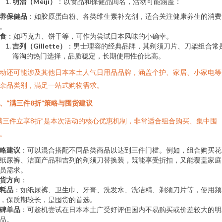
明治（Meiji）
：以食品和保健品闻名，活动可能涵盖：
养保健品
：如胶原蛋白粉、各类维生素补充剂，适合关注健康养生的消费
。
食
：如巧克力、饼干等，可作为尝试日本风味的小确幸。
吉列（Gillette）
：男士理容的经典品牌，其剃须刀片、刀架组合常
海淘的热门选择，品质稳定，长期使用性价比高。
动还可能涉及其他日本本土人气日用品品牌，涵盖个护、家居、小家电等
杂品类别，满足一站式购物需求。
、“满三件8折”策略与囤货建议
满三件立享8折”是本次活动的核心优惠机制，非常适合组合购买、集中囤
。
略建议
：可以混合搭配不同品类商品以达到三件门槛。例如，组合购买花
纸尿裤、洁面产品和吉列的剃须刀替换装，既能享受折扣，又能覆盖家庭
员需求。
货方向
：
耗品
：如纸尿裤、卫生巾、牙膏、洗发水、洗洁精、剃须刀片等，使用频
，保质期较长，是囤货的首选。
碑单品
：可趁机尝试在日本本土广受好评但国内不易购买或价差较大的明
品。