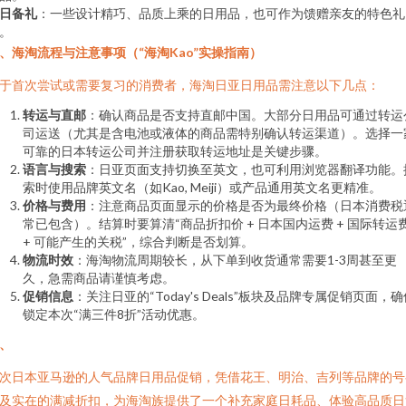
日备礼
：一些设计精巧、品质上乘的日用品，也可作为馈赠亲友的特色礼
。
、海淘流程与注意事项（“海淘Kao”实操指南）
于首次尝试或需要复习的消费者，海淘日亚日用品需注意以下几点：
转运与直邮
：确认商品是否支持直邮中国。大部分日用品可通过转运
司运送（尤其是含电池或液体的商品需特别确认转运渠道）。选择一
可靠的日本转运公司并注册获取转运地址是关键步骤。
语言与搜索
：日亚页面支持切换至英文，也可利用浏览器翻译功能。
索时使用品牌英文名（如Kao, Meiji）或产品通用英文名更精准。
价格与费用
：注意商品页面显示的价格是否为最终价格（日本消费税
常已包含）。结算时要算清“商品折扣价 + 日本国内运费 + 国际转运
+ 可能产生的关税”，综合判断是否划算。
物流时效
：海淘物流周期较长，从下单到收货通常需要1-3周甚至更
久，急需商品请谨慎考虑。
促销信息
：关注日亚的“Today's Deals”板块及品牌专属促销页面，
锁定本次“满三件8折”活动优惠。
、
次日本亚马逊的人气品牌日用品促销，凭借花王、明治、吉列等品牌的号
及实在的满减折扣，为海淘族提供了一个补充家庭日耗品、体验高品质日