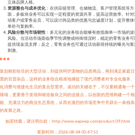
立体品牌人格。
资源整合与成本优化
：在供应链管理、仓储物流、客户管理系统等方
面，多板块业务可以实现一定程度的资源共享，提高运营效率。针对
动客户或零售会员，可以设计跨品类的优惠与忠诚度计划，提升整体
单价与复购率。
风险分散与市场韧性
：多元化的业务组合能够有效抵御单一市场的波
风险。当活动市场面临季节性调整或特殊情况时，稳定的零售业务可
提供现金流支撑；反之，零售业务也可通过活动获得持续的曝光与客
刺激。
***
策划精彩纷呈的大型活动，到提供呵护宠物的品质商品，再到满足家庭日
需的百货杂品，这样的业务组合精准地捕捉了现代消费者对专业化服务、
化消费与便捷化生活的复合型需求。成功的关键在于，不仅要精通每一个
领域，更要善于发现和锻造板块之间的连接点，以创新的思维构建一个相
能、充满活力的商业生态系统，从而在激烈的市场竞争中开辟出一条独具
的发展之路。
如若转载，请注明出处：http://www.eapeep.com/product/39.html
更新时间：2026-08-04 05:47:51