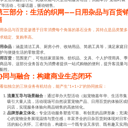
”等活动，引爆话题，驱动销售。
第三部分：生活的织网——日用杂品与百货
售
用杂品与百货是渗透于日常消费每个角落的基石业务，其特点是品类繁多
求稳定、复购率高。
用杂品
：涵盖清洁工具、厨房小件、收纳用品、简易工具等，满足家庭日
护与便捷生活的零散需求。
用百货
：范围更广，可包括家居装饰、纺织品、文具、个人护理用具、季
商品等。这部分业务旨在为消费者提供一站式购物的便利，提升客流量与
黏性。
协同与融合：构建商业生态闭环
看似独立的三块业务有机结合，能产生“1+1>2”的协同效应：
流量互导与场景融合
：通过举办大型活动（如宠物嘉年华、生活市集
吸引大量人流，活动现场可自然设置宠物产品、日用百货的体验区或
闪店，实现服务体验向商品销售的高效转化。
品牌形象立体化
：专业活动服务塑造可靠、有创意的品牌形象；充满
心的宠物业务展现温情与责任感；丰富齐全的日杂百货则体现对日常
活的贴心关怀。三者结合，构建出一个既专业又亲切、既有趣又实用