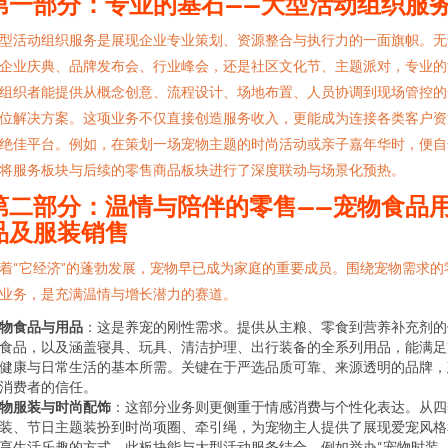
第一部分：专业的基石——大型活动组织服
型活动组织服务是展现企业专业策划、资源整合与执行力的一面旗帜。无
企业庆典、品牌发布会、行业峰会，还是社区文化节、主题派对，专业的
组织者能提供从概念创意、流程设计、场地布置、人员协调到现场管控的
位解决方案。这项业务不仅直接创造服务收入，更能成为连接各类客户资
绝佳平台。例如，在策划一场宠物主题的时尚活动或亲子嘉年华时，便自
将服务板块与后续的零售商品板块进行了深度联动与场景化预热。
第二部分：温情与陪伴的零售——宠物食品
品及服装销售
着“它经济”的蓬勃发展，宠物早已成为家庭的重要成员。围绕宠物需求的
业务，是充满温情与增长潜力的赛道。
物食品与用品
：这是养宠的刚性需求。提供从主粮、零食到营养补充剂的
食品，以及涵盖寝具、玩具、清洁护理、出行装备的全系列用品，能满足
健康与日常生活的基本所需。关键在于严选品质可靠、来源透明的品牌，
消费者的信任。
物服装与时尚配饰
：这部分业务则更侧重于情感消费与个性化表达。从四
装、节日主题装扮到时尚项圈、牵引绳，为宠物主人提供了展现爱宠风格
享生活乐趣的方式。此板块能与大型活动服务结合，例如举办“宠物时装