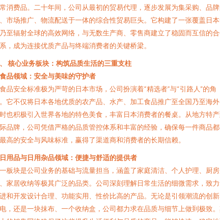
常消费品。二十年间，公司从最初的贸易代理，逐步发展为集采购、品牌
、市场推广、物流配送于一体的综合性贸易巨头。它构建了一张覆盖日本
乃至辐射全球的高效网络，与无数生产商、零售商建立了稳固而互信的合
系，成为连接优质产品与终端消费者的关键桥梁。
、 核心业务板块：构筑品质生活的三重支柱
食品领域：安全与美味的守护者
食品安全标准极为严苛的日本市场，公司扮演着“精选者”与“引路人”的角
。它不仅将日本各地优质的农产品、水产、加工食品推广至全国乃至海外
时也积极引入世界各地的特色美食，丰富日本消费者的餐桌。从地方特产
际品牌，公司凭借严格的品质管控体系和丰富的经验，确保每一件商品都
最高的安全与风味标准，赢得了渠道商和消费者的长期信赖。
日用品与日用杂品领域：便捷与舒适的提供者
一板块是公司业务的基础与流量担当，涵盖了家庭清洁、个人护理、厨房
、家居收纳等极其广泛的品类。公司深刻理解日常生活的细微需求，致力
进和开发设计合理、功能实用、性价比高的产品。无论是引领潮流的创新
电，还是一块抹布、一个收纳盒，公司都力求在品质与细节上做到极致。