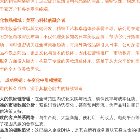
大的销售网络确保了这些提升生活便利与品质的商品，能够快速、稳定地
千家万户和各类零售终端。
化妆品领域：美丽与科技的融合者
本化妆品行业以其尖端研发、精细工艺和卓越体验享誉全球。该公司在这
附加值领域深度布局，不仅代理众多知名日本美妆品牌，帮助它们开拓国
场，同时也密切关注全球美妆趋势，将海外新锐品牌引入日本。公司深谙
品不仅是商品，更是文化与技术的载体，因此在营销推广、市场教育、消
服务方面投入巨大，构建了专业的美妆流通体系，满足了从大众平价到高
华的全方位美妆需求。
、 成功密钥：在变化中引领潮流
司的长久成功，源于其核心能力的持续锻造：
大的供应链管理
：在全球范围内优化采购与物流，确保效率与成本优势。
准的市场数据分析
：紧跟消费趋势变化，甚至预判潮流，为产品引进和开
供决策支持。
度的客户关系网络
：与生产商、大型商超、便利店、药妆店、电商平台等
了稳固共赢的合作生态。
品质的极致追求
：这已融入企业DNA，是其在所有业务板块安身立命的
。