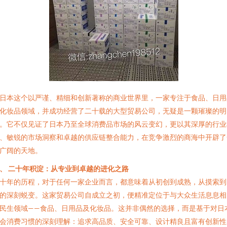
日本这个以严谨、精细和创新著称的商业世界里，一家专注于食品、日用
化妆品领域，并成功经营了二十载的大型贸易公司，无疑是一颗璀璨的明
。它不仅见证了日本乃至全球消费品市场的风云变幻，更以其深厚的行业
、敏锐的市场洞察和卓越的供应链整合能力，在竞争激烈的商海中开辟了
广阔的天地。
、 二十年积淀：从专业到卓越的进化之路
十年的历程，对于任何一家企业而言，都意味着从初创到成熟，从摸索到
的深刻蜕变。这家贸易公司自成立之初，便精准定位于与大众生活息息相
民生领域——食品、日用品及化妆品。这并非偶然的选择，而是基于对日
会消费习惯的深刻理解：追求高品质、安全可靠、设计精良且富有创新性